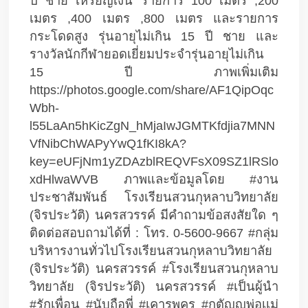
ปี ชาย เหรียญเงิน รายการ 100 เมตร ,200 
เมตร ,400 เมตร ,800 เมตร และรายการ
กระโดดสูง รุ่นอายุไม่เกิน 15 ปี ชาย และ
รางวัลนักกีฬายอดเยี่ยมประจำรุ่นอายุไม่เกิน 
15 ปี ภาพเพิ่มเติม 
https://photos.google.com/share/AF1QipOqc
Wbh-
l55LaAn5hKicZgN_hMjaIwJGMTKfdjia7MNN
VfNibChWAPyYwQ1fKI8kA?
key=eUFjNm1yZDAzblREQVFsX09SZ1lRSlo
xdHlwaWVB ภาพและข้อมูลโดย #งาน
ประชาสัมพันธ์ โรงเรียนสวนกุหลาบวิทยาลัย 
(จิรประวัติ) นครสวรรค์ มีคำถามข้อสงสัยใด ๆ 
ติดต่อสอบถามได้ที่ : โทร. 0-5600-9667 #กลุ่ม
บริหารงานทั่วไปโรงเรียนสวนกุหลาบวิทยาลัย 
(จิรประวัติ) นครสวรรค์ #โรงเรียนสวนกุหลาบ
วิทยาลัย (จิรประวัติ) นครสวรรค์ #เป็นผู้นำ 
#รักเพื่อน #นับถือพี่ #เคารพครู #กตัญญูพ่อเเม่ 