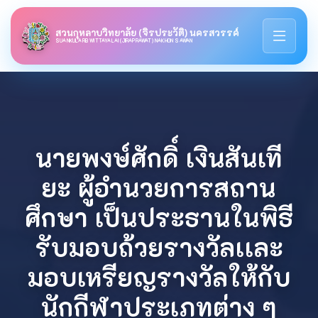
สวนกุหลาบวิทยาลัย (จิรประวัติ) นครสวรรค์
SUANKULARB WITTAYALAI (JIRAPRAWAT) NAKHON SAWAN
นายพงษ์ศักดิ์ เงินสันเที
ยะ ผู้อำนวยการสถาน
ศึกษา เป็นประธานในพิธี
รับมอบถ้วยรางวัลเเละ
มอบเหรียญรางวัลให้กับ
นักกีฬาประเภทต่าง ๆ