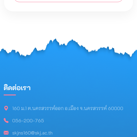
ติดต่อเรา
160 ม.1 ต.นครสวรรค์ออก อ.เมือง จ.นครสวรรค์ 60000
056-200-765
skjns160@skj.ac.th