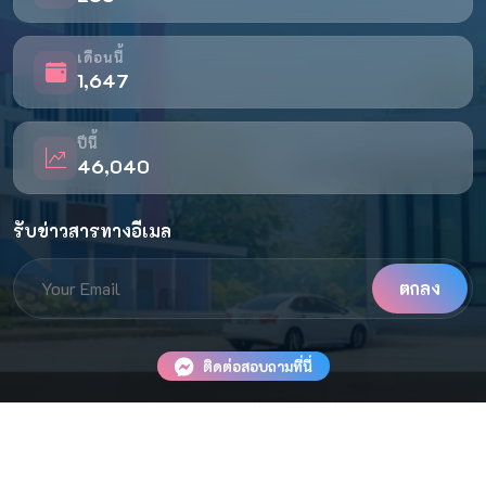
เดือนนี้
1,647
ปีนี้
46,040
รับข่าวสารทางอีเมล
ตกลง
ติดต่อสอบถามที่นี่
©
โรงเรียนเครือสวนกุหลาบวิทยาลัย (จิรประวัติ) นครสวรรค์
. All
Rights Reserved.
Author By
Dekpiano
|
Admin Login